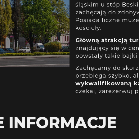
śląskim u stóp Beski
zachęcają do zdobyw
Posiada liczne muze
kościoły.
Główną atrakcją tu
znajdujący się w ce
powstały takie bajki 
Zachęcamy do skorzy
przebiega szybko, a
wykwalifikowaną k
czekaj, zarezerwuj p
E INFORMACJE