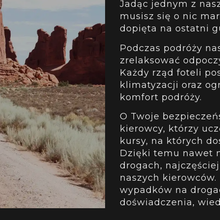
Jadąc jednym z nas
musisz się o nic mar
dopięta na ostatni g
Podczas podróży na
zrelaksować odpocz
Każdy rząd foteli p
klimatyzacji oraz o
komfort podróży.
O Twoje bezpieczeń
kierowcy, którzy ucz
kursy, na których d
Dzięki temu nawet n
drogach, najczęściej
naszych kierowców. 
wypadków na drogac
doświadczenia, wie