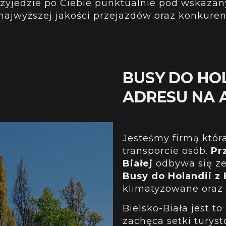
rzyjedzie po Ciebie punktualnie pod wskazan
najwyższej jakości przejazdów oraz konkuren
BUSY DO HOL
ADRESU NA 
Jesteśmy firmą któr
transporcie osób.
Pr
Białej
odbywa się ze
Busy do Holandii z 
klimatyzowane oraz
Bielsko-Biała jest to
zachęca setki turys