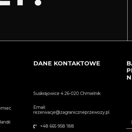
DANE KONTAKTOWE
B
P
N
Suskrajowice 4 26-020 Chmielnik
Email:
emiec
rezerwacje@zagraniczneprzewozy.pl
andii
+48 665 958 188