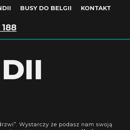
DII
BUSY DO BELGII
KONTAKT
 188
DII
 drzwi”. Wystarczy że podasz nam swoją