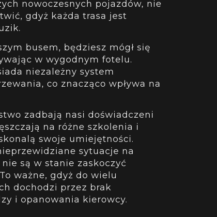
zych nowoczesnych pojazdów, nie
twić, gdyż każda trasa jest
uzik.
szym busem, będziesz mógł się
ywając w wygodnym fotelu.
osiada niezależny system
grzewania, co znacząco wpływa na
stwo zadbają nasi doświadczeni
ęszczają na różne szkolenia i
oskonalą swoje umiejętności.
ieprzewidziane sytuacje na
 nie są w stanie zaskoczyć
To ważne, gdyż do wielu
h dochodzi przez brak
dzy i opanowania kierowcy.