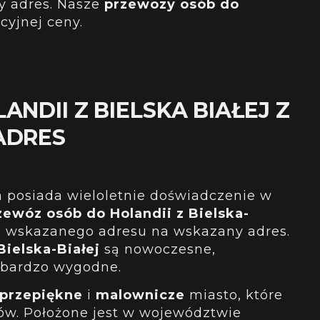
y adres
. Nasze
przewozy osób do
cyjnej ceny.
ANDII Z BIELSKA BIAŁEJ Z
ADRES
a posiada wieloletnie doświadczenie w
zewóz osób do Holandii z Bielska-
 wskazanego adresu na wskazany adres.
Bielska-Białej
są nowoczesne,
 bardzo wygodne.
przepiękne
i
malownicze
miasto, które
tów. Położone jest w województwie