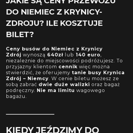
JAKIE SĄ CENY PRZEWOZU
DO NIEMIEC Z KRYNICY-
ZDROJU? ILE KOSZTUJE
BILET?
Ceny busów do Niemiec z Krynicy
Zdrój
wynoszą
640zł
lub
140 euro
,
niezależnie do miejscowości podróżujesz. To
przyjazny klientom
cennik
więc można
stwierdzić, że oferujemy
tanie busy Krynica
Zdrój – Niemcy
. W cenie biletu możesz ze
sobą zabrać
dwie duże walizki
oraz bagaż
podręczny.
Nie ma limitu
wagowego
bagażu.
KIEDY JEŹDZIMY DO