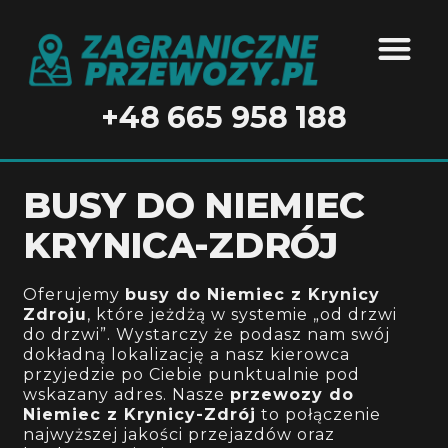
BUSY DO N
BUSY DO 
BUSY DO BEL
+48 665 958 188
BUSY DO NIEMIEC
KRYNICA-ZDRÓJ
Oferujemy
busy do Niemiec z Krynicy
Zdroju
, które jeżdżą w systemie „od drzwi
do drzwi”. Wystarczy że podasz nam swój
dokładną lokalizację a nasz kierowca
przyjedzie po Ciebie punktualnie pod
wskazany adres
. Nasze
przewozy do
Niemiec z Krynicy-Zdrój
to połączenie
najwyższej jakości przejazdów oraz