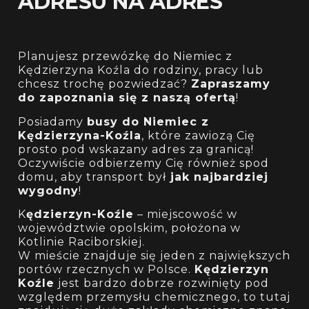
ADRESU NA ADRES
Planujesz przewózkę do Niemiec z
Kędzierzyna Koźla do rodziny, pracy lub
chcesz trochę pozwiedzać?
Zapraszamy
do zapoznania się z naszą ofertą
!
Posiadamy
busy do Niemiec z
Kędzierzyna-Koźla
, które zawiozą Cię
prosto pod wskazany adres za granicą!
Oczywiście odbierzemy Cię również spod
domu, aby transport był
jak najbardziej
wygodny
!
K
ędzierzyn-Koźle
– miejscowość w
województwie opolskim, położona w
Kotlinie Raciborskiej.
W mieście znajduje się jeden z największych
portów rzecznych w Polsce.
Kędzierzyn
Koźle
jest bardzo dobrze rozwinięty pod
względem przemysłu chemicznego, to tutaj