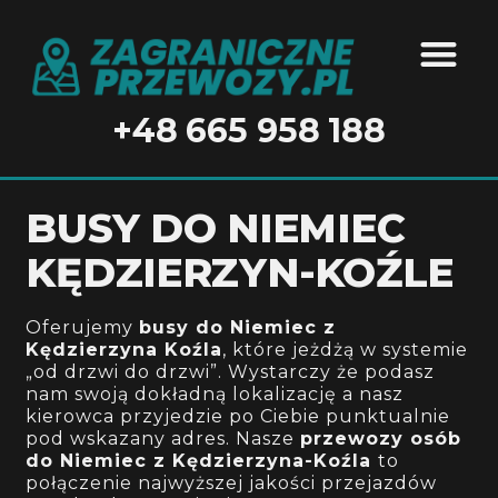
BUSY DO N
BUSY DO 
BUSY DO BEL
+48 665 958 188
BUSY DO NIEMIEC
KĘDZIERZYN-KOŹLE
Oferujemy
busy do Niemiec z
Kędzierzyna Koźla
, które jeżdżą w systemie
„od drzwi do drzwi”. Wystarczy że podasz
nam swoją dokładną lokalizację a nasz
kierowca przyjedzie po Ciebie punktualnie
pod wskazany adres
. Nasze
przewozy osób
do Niemiec z Kędzierzyna-Koźla
to
połączenie najwyższej jakości przejazdów