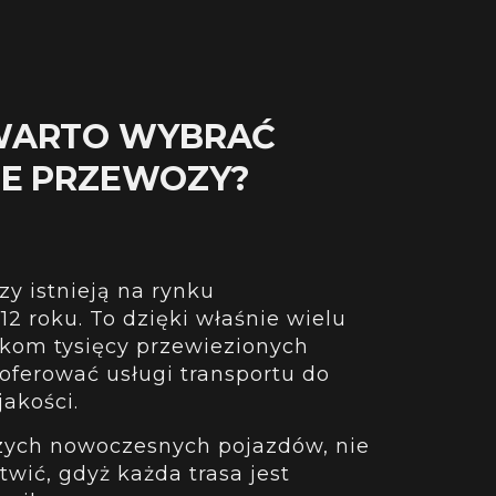
WARTO WYBRAĆ
NE PRZEWOZY?
y istnieją na rynku
2 roku. To dzięki właśnie wielu
tkom tysięcy przewiezionych
ferować usługi transportu do
akości.
zych nowoczesnych pojazdów, nie
twić, gdyż każda trasa jest