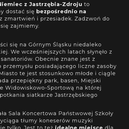
iemiec z Jastrzębia-Zdroju
to
y dostać się
bezpośrednio na
ez zmartwień i przesiadek. Zadzwoń do
się zajmiemy.
eści się na Górnym Śląsku niedaleko
iej. We wcześniejszych latach słynęło z
 sanatoriów. Obecnie znane jest z
 przemysłu posiadającego liczne zasoby
iasto te jest stosunkowo młode i ciągle
iada przepiękny park, basen, Miejski
le Widowiskowo-Sportową na której
spotkania siatkarze Jastrzębskiego
ła Sala Koncertowa Państwowej Szkoły
zyciąga tłumy koneserów muzyki
ie tylko. Jest to też
idealne miejsce
dla