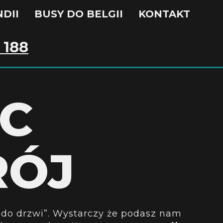
DII
BUSY DO BELGII
KONTAKT
 188
EC
RÓJ
i do drzwi”. Wystarczy że podasz nam