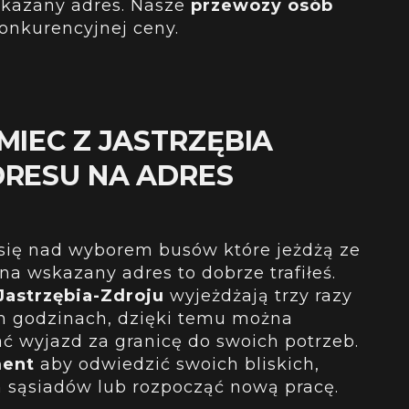
skazany adres
. Nasze
przewozy osób
konkurencyjnej ceny.
MIEC Z JASTRZĘBIA
DRESU NA ADRES
 się nad wyborem busów które jeżdżą ze
a wskazany adres to dobrze trafiłeś.
Jastrzębia-Zdroju
wyjeżdżają trzy razy
h godzinach, dzięki temu można
 wyjazd za granicę do swoich potrzeb.
ment
aby odwiedzić swoich bliskich,
 sąsiadów lub rozpocząć nową pracę.