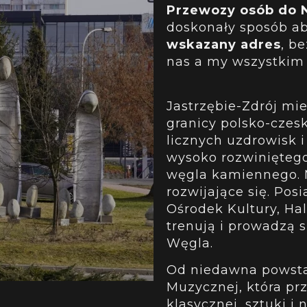
Przewozy osób do N
doskonały sposób ab
wskazany adres
, b
nas a my wszystkim 
Jastrzębie-Zdrój mi
granicy polsko-czesk
licznych uzdrowisk i
wysoko rozwiniętego
węgla kamiennego. M
rozwijające się. Pos
Ośrodek Kultury, Ha
trenują i prowadzą 
Węgla.
Od niedawna powsta
Muzycznej, która pr
klasycznej, sztuki i n