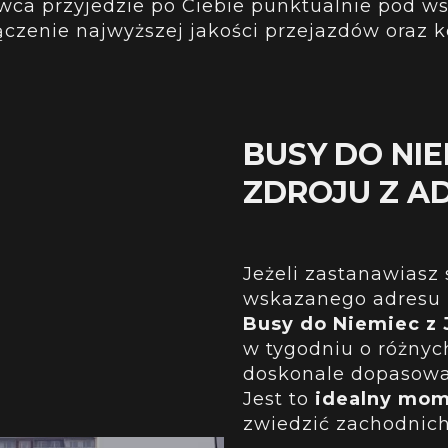
owca przyjedzie po Ciebie punktualnie pod w
ączenie najwyższej jakości przejazdów oraz 
BUSY DO NIE
ZDROJU Z A
Jeżeli zastanawiasz
wskazanego adresu n
Busy do Niemiec z 
w tygodniu o różnyc
doskonale dopasować
Jest to
idealny mo
zwiedzić zachodnich