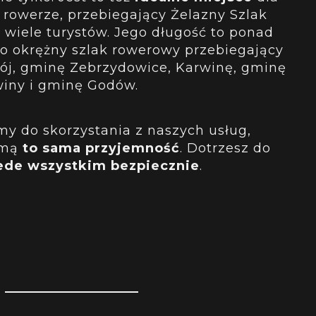
 rowerze, przebiegający Żelazny Szlak
wiele turystów. Jego długość to ponad
 to okrężny szlak rowerowy przebiegający
rój, gminę Zebrzydowice, Karwinę, gminę
winy i gminę Godów.
y do skorzystania z naszych usług,
irmą
to sama przyjemność
. Dotrzesz do
ede wszystkim bezpiecznie
.