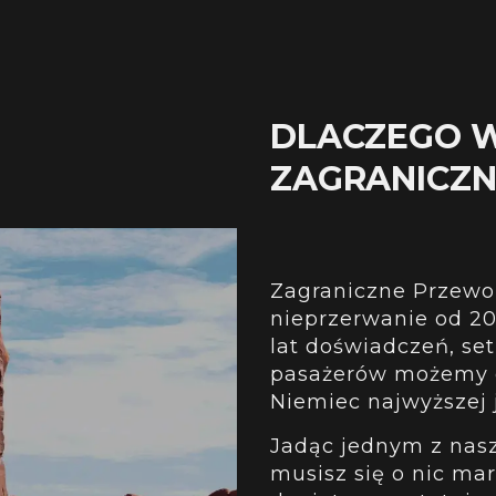
DLACZEGO 
ZAGRANICZ
Zagraniczne Przewoz
nieprzerwanie od 201
lat doświadczeń, se
pasażerów możemy o
Niemiec najwyższej j
Jadąc jednym z nas
musisz się o nic mar