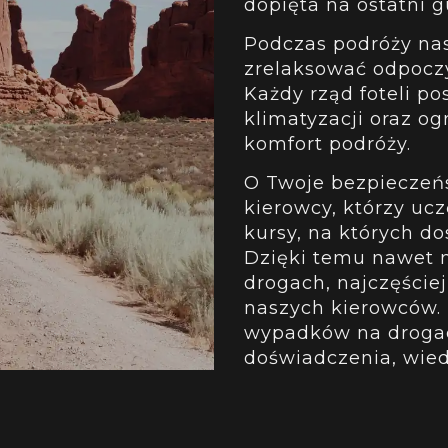
dopięta na ostatni g
Podczas podróży na
zrelaksować odpocz
Każdy rząd foteli p
klimatyzacji oraz o
komfort podróży.
O Twoje bezpieczeń
kierowcy, którzy ucz
kursy, na których d
Dzięki temu nawet n
drogach, najczęściej
naszych kierowców. 
wypadków na drogac
doświadczenia, wie