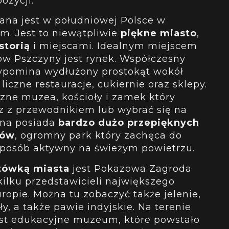
ozycji.
ana jest w południowej Polsce w
m. Jest to niewątpliwie
piękne miasto
,
storią
i miejscami. Idealnym miejscem
w Pszczyny jest rynek. Współczesny
zypomina wydłużony prostokąt wokół
liczne restauracje, cukiernie oraz sklepy.
czne muzea, kościoły i zamek który
 z przewodnikiem lub wybrać się na
yna posiada
bardzo dużo przepięknych
zów
, ogromny park który zachęca do
sposób aktywny na świeżym powietrzu.
tówką miasta
jest Pokazowa Zagroda
kilku przedstawicieli największego
ropie. Można tu zobaczyć także jelenie,
ły, a także pawie indyjskie. Na terenie
est edukacyjne muzeum, które powstało