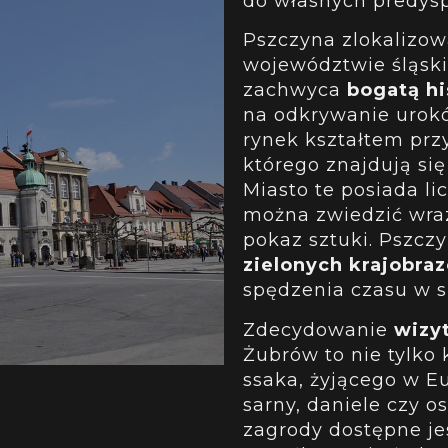
do własnych predysp
Pszczyna zlokalizow
województwie śląski
zachwyca
bogatą hi
na odkrywanie urokó
rynek kształtem pr
którego znajdują się 
Miasto te posiada li
można zwiedzić wraz
pokaz sztuki. Pszcz
zielonych krajobra
spędzenia czasu w 
Zdecydowanie
wizy
Żubrów to nie tylko 
ssaka, żyjącego w Eu
sarny, daniele czy os
zagrody dostępne j