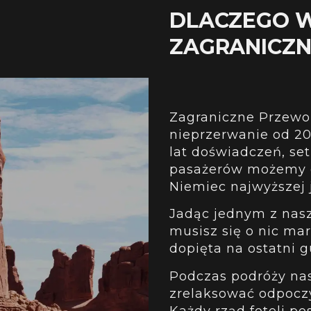
DLACZEGO 
ZAGRANICZ
Zagraniczne Przewoz
nieprzerwanie od 201
lat doświadczeń, se
pasażerów możemy o
Niemiec najwyższej j
Jadąc jednym z nas
musisz się o nic mar
dopięta na ostatni g
Podczas podróży na
zrelaksować odpocz
Każdy rząd foteli p