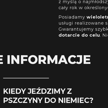
z myślą o najmłodszy
cały rok w określon
Posiadamy
wielole
usługi realizowane 
Gwarantujemy szybk
dotarcie do celu
. N
E INFORMACJE
KIEDY JEŹDZIMY Z
PSZCZYNY DO NIEMIEC?