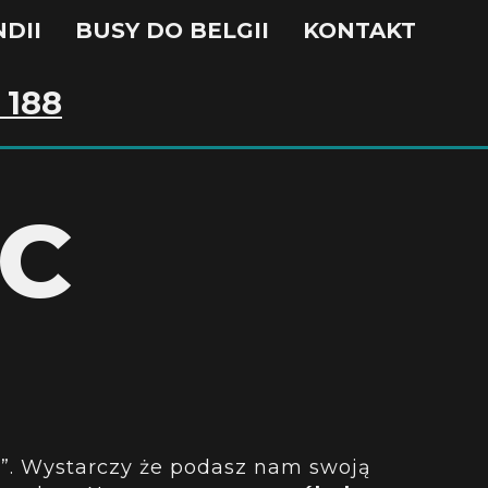
DII
BUSY DO BELGII
KONTAKT
 188
EC
wi”. Wystarczy że podasz nam swoją