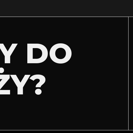
Y DO
ŻY?