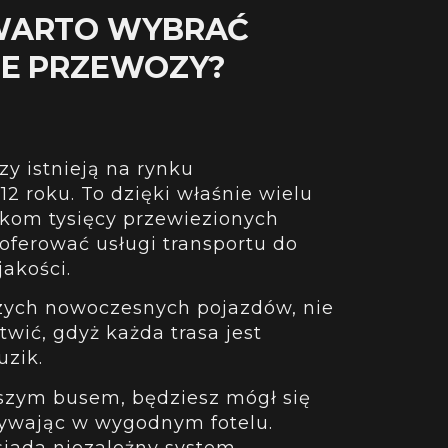
WARTO WYBRAĆ
NE PRZEWOZY?
y istnieją na rynku
2 roku. To dzięki właśnie wielu
tkom tysięcy przewiezionych
ferować usługi transportu do
akości.
zych nowoczesnych pojazdów, nie
twić, gdyż każda trasa jest
uzik.
szym busem, będziesz mógł się
ywając w wygodnym fotelu.
osiada niezależny system