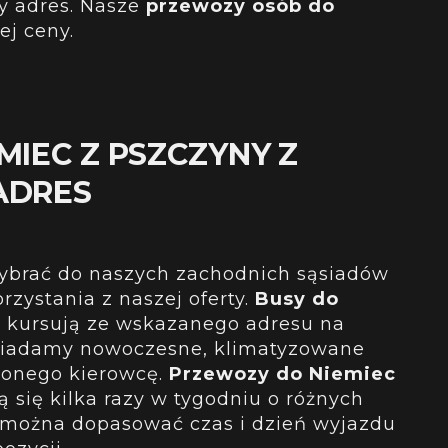
y adres
. Nasze
przewozy osób do
ej ceny.
MIEC Z PSZCZYNY Z
ADRES
 wybrać do naszych zachodnich sąsiadów
zystania z naszej oferty.
Busy do
y
kursują ze wskazanego adresu na
siadamy nowoczesne, klimatyzowane
zonego kierowcę.
Przewozy do Niemiec
 się kilka razy w tygodniu o różnych
 można dopasować czas i dzień wyjazdu