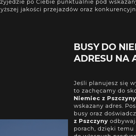
rzyjedzie po Ciebie punktualnie pod wskazan
yższej jakości przejazdów oraz konkurencyjn
BUSY DO NIE
ADRESU NA 
Jeśli planujesz się
to zachęcamy do skor
Niemiec z Pszczyn
wskazany adres. Po
busy oraz doświadc
z Pszczyny
odbywają
porach, dzięki temu