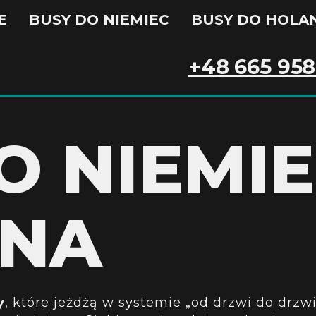
E
BUSY DO NIEMIEC
BUSY DO HOLAN
+48 665 958
O NIEMI
YNA
y
, które jeżdżą w systemie „od drzwi do drz