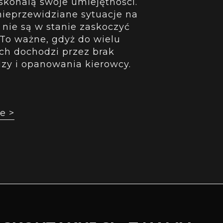
oskonalą swoje umiejętności.
ieprzewidziane sytuacje na
 nie są w stanie zaskoczyć
To ważne, gdyż do wielu
h dochodzi przez brak
dzy i opanowania kierowcy.
e >