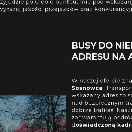
rzyjedzie po Ciebie punktualnie pod wskazan
wyższej jakości przejazdów oraz konkurencyj
BUSY DO NI
ADRESU NA 
W naszej ofercie zn
Sosnowca
. Transpo
wskazany adres to s
nad bezpiecznym tr
dobrze trafiłeś. Nas
zagwarantują podró
d
oświadczoną kadr