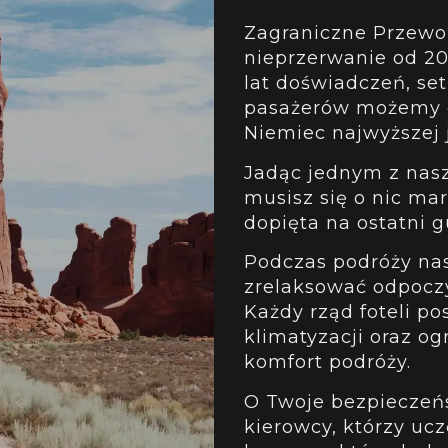
Zagraniczne Przewoz
nieprzerwanie od 201
lat doświadczeń, se
pasażerów możemy o
Niemiec najwyższej j
Jadąc jednym z nas
musisz się o nic mar
dopięta na ostatni g
Podczas podróży na
zrelaksować odpocz
Każdy rząd foteli p
klimatyzacji oraz o
komfort podróży.
O Twoje bezpieczeń
kierowcy, którzy ucz