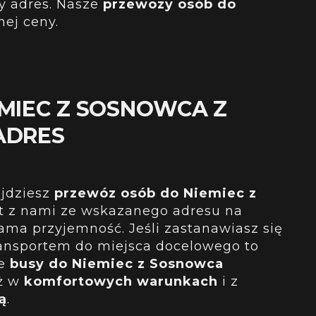
y adres
. Nasze
przewozy osób do
nej ceny.
EMIEC Z SOSNOWCA Z
ADRES
ajdziesz
przewóz osób do Niemiec z
rt z nami ze wskazanego adresu na
ama przyjemność. Jeśli zastanawiasz się
ansportem do miejsca docelowego to
ze
busy do Niemiec z Sosnowca
ż w
komfortowych warunkach
i z
ą
.