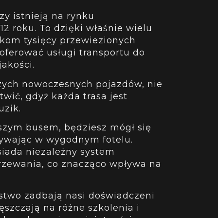
y istnieją na rynku
2 roku. To dzięki właśnie wielu
tkom tysięcy przewiezionych
ferować usługi transportu do
akości.
zych nowoczesnych pojazdów, nie
twić, gdyż każda trasa jest
uzik.
szym busem, będziesz mógł się
ywając w wygodnym fotelu.
osiada niezależny system
grzewania, co znacząco wpływa na
stwo zadbają nasi doświadczeni
ęszczają na różne szkolenia i