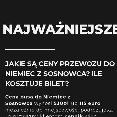
NAJWAŻNIEJSZ
JAKIE SĄ CENY PRZEWOZU DO
NIEMIEC Z SOSNOWCA? ILE
KOSZTUJE BILET?
Cena busa do Niemiec z
Sosnowca
wynosi
530zł
lub
115 euro
,
niezależnie do miejscowości podróżujesz.
To przyjazny klientom
cennik
więc