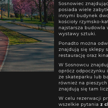
Sosnowiec znajdujące
posiada wiele zabyt
innymi budynek dwo
kościoły rzymsko-kat
najstarsza budowla
wystawy sztuki.
Ponadto można odwi
znajdują się sklepy 
restaurację oraz kin
W Sosnowcu znajdują
oprócz odpoczynku i
ze skateparku lub b
również na pieszyc
znajdują się tam licz
W celu rezerwacji pr
wszelkie pytania
z c