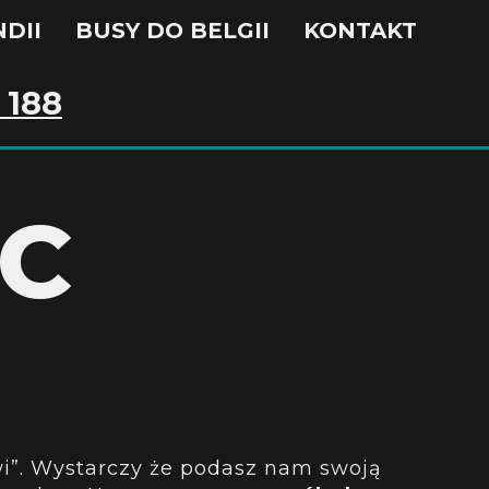
DII
BUSY DO BELGII
KONTAKT
 188
EC
zwi”. Wystarczy że podasz nam swoją