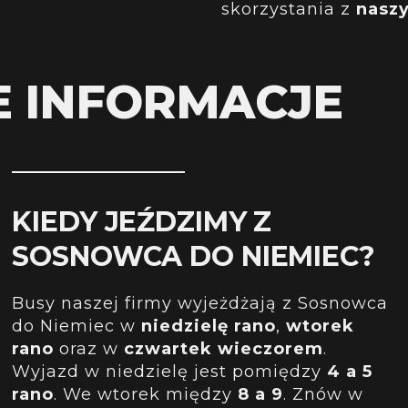
skorzystania z
naszy
E INFORMACJE
KIEDY JEŹDZIMY Z
SOSNOWCA DO NIEMIEC?
Busy naszej firmy wyjeżdżają z Sosnowca
do Niemiec w
niedzielę rano
,
wtorek
rano
oraz w
czwartek wieczorem
.
Wyjazd w niedzielę jest pomiędzy
4 a 5
rano
. We wtorek między
8 a 9
. Znów w