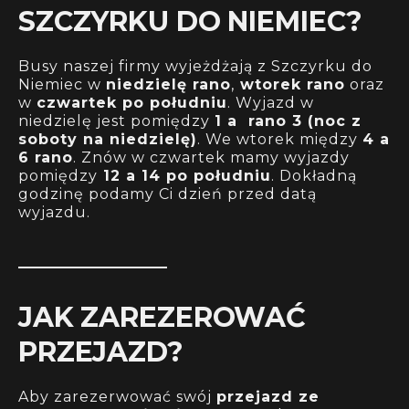
SZCZYRKU DO NIEMIEC?
Busy naszej firmy wyjeżdżają z Szczyrku do
Niemiec w
niedzielę rano
,
wtorek rano
oraz
w
czwartek po południu
. Wyjazd w
niedzielę jest pomiędzy
1 a rano 3 (noc z
soboty na niedzielę)
. We wtorek między
4 a
6 rano
. Znów w czwartek mamy wyjazdy
pomiędzy
12 a 14 po południu
. Dokładną
godzinę podamy Ci dzień przed datą
wyjazdu.
JAK ZAREZEROWAĆ
PRZEJAZD?
Aby zarezerwować swój
przejazd ze