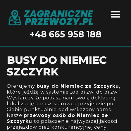
BUSY DO N
BUSY DO 
BUSY DO BEL
+48 665 958 188
BUSY DO NIEMIEC
SZCZYRK
Oferujemy
busy do Niemiec ze Szczyrku
,
które jeżdżą w systemie „od drzwi do drzwi”.
Wystarczy że podasz nam swoją dokładną
lokalizację a nasz kierowca przyjedzie po
Ciebie punktualnie pod wskazany adres
.
Nasze
przewozy osób do Niemiec ze
Szczyrku
to połączenie najwyższej jakości
przejazdów oraz konkurencyjnej ceny.