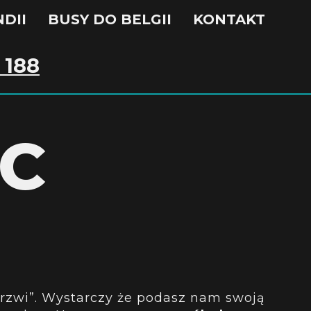
DII
BUSY DO BELGII
KONTAKT
 188
EC
 drzwi”. Wystarczy że podasz nam swoją