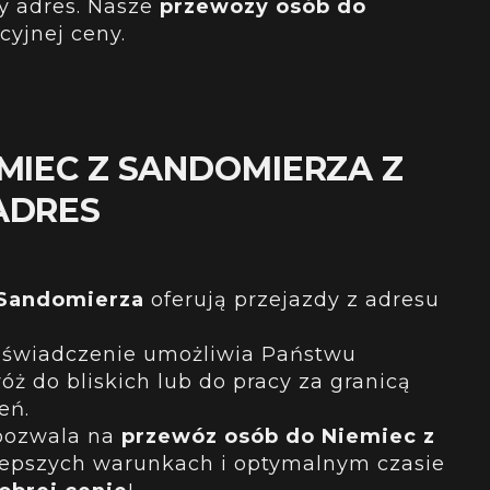
y adres
. Nasze
przewozy osób do
cyjnej ceny.
MIEC Z SANDOMIERZA Z
ADRES
 Sandomierza
oferują przejazdy z adresu
.
doświadczenie umożliwia Państwu
ż do bliskich lub do pracy za granicą
eń.
pozwala na
przewóz osób do Niemiec z
epszych warunkach i optymalnym czasie