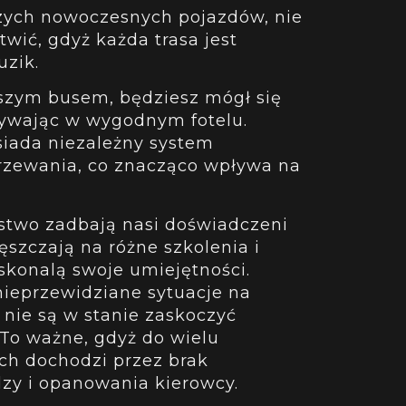
zych nowoczesnych pojazdów, nie
twić, gdyż każda trasa jest
uzik.
szym busem, będziesz mógł się
ywając w wygodnym fotelu.
osiada niezależny system
grzewania, co znacząco wpływa na
stwo zadbają nasi doświadczeni
ęszczają na różne szkolenia i
oskonalą swoje umiejętności.
ieprzewidziane sytuacje na
 nie są w stanie zaskoczyć
To ważne, gdyż do wielu
h dochodzi przez brak
dzy i opanowania kierowcy.