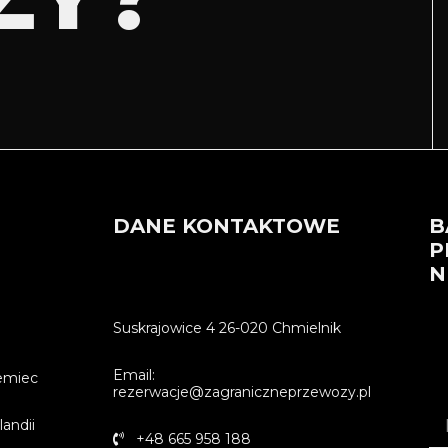
DANE KONTAKTOWE
B
P
N
Suskrajowice 4 26-020 Chmielnik
Email:
emiec
rezerwacje@zagraniczneprzewozy.pl
andii
+48 665 958 188