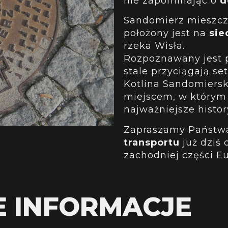
nie zapominając o
d
Sandomierz mieszcz
położony jest na
sie
rzeka Wisła.
Rozpoznawany jest pr
stale przyciągają se
Kotlina Sandomiersk
miejscem, w którym 
najważniejsze histor
Zapraszamy Państwa
transportu
już dziś 
zachodniej części Eu
E INFORMACJE