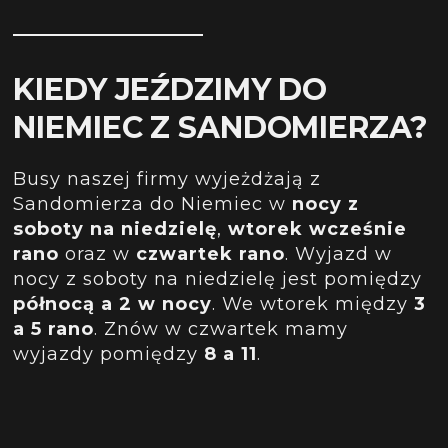
KIEDY JEŹDZIMY DO
NIEMIEC Z SANDOMIERZA?
Busy naszej firmy wyjeżdżają z
Sandomierza do Niemiec w
nocy z
soboty na niedzielę
,
wtorek wcześnie
rano
oraz w
czwartek rano
. Wyjazd w
nocy z soboty na niedzielę jest pomiędzy
północą a 2 w nocy
. We wtorek między
3
a 5 rano
. Znów w czwartek mamy
wyjazdy pomiędzy
8 a 11
.