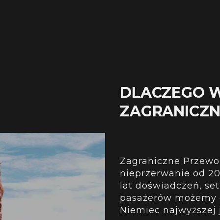
DLACZEGO 
ZAGRANICZ
Zagraniczne Przewoz
nieprzerwanie od 201
lat doświadczeń, se
pasażerów możemy o
Niemiec najwyższej j