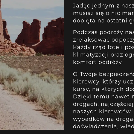
Jadąc jednym z nas
musisz się o nic mar
dopięta na ostatni g
Podczas podróży na
zrelaksować odpocz
Każdy rząd foteli p
klimatyzacji oraz o
komfort podróży.
O Twoje bezpieczeń
kierowcy, którzy ucz
kursy, na których d
Dzięki temu nawet n
drogach, najczęściej
naszych kierowców. 
wypadków na drogac
doświadczenia, wie