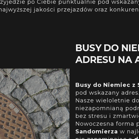
rzyjedzie po Ciebie punktualnie pod wskazan
najwyższej jakości przejazdów oraz konkuren
BUSY DO NIE
ADRESU NA 
Busy do Niemiec z
pod wskazany adres
Nasze wieloletnie 
niezapomnianą podró
bez stresu i zmartwi
Nowoczesna forma 
Sandomierza
w najl